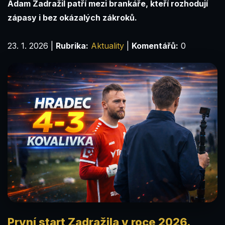
Adam Zadražil patří mezi brankáře, kteří rozhodují
zápasy i bez okázalých zákroků.
23. 1. 2026
|
Rubrika:
Aktuality
|
Komentářů:
0
První start Zadražila v roce 2026.