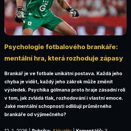
Psychologie fotbalového brankáře:
mentální hra, která rozhoduje zápasy
Brankář je ve fotbale unikátní postava. Každá jeho
chyba je vidět, každý jeho zákrok může změnit
výsledek. Psychika gólmana proto hraje zásadní roli
v tom, jak zvládá tlak, rozhodování i vlastní emoce.
Jaké mentální schopnosti odlišují průměrného
brankáře od výjimečného?
12. 1. 2026
|
Rubrika:
Aktuality
|
Komentářů:
2