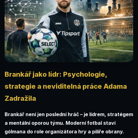
Brankář jako lídr: Psychologie,
strategie a neviditelná práce Adama
Zadražila
Brankář není jen poslední hráč – je lídrem, stratégem
a mentální oporou týmu. Moderní fotbal staví
gólmana do role organizátora hry a pilíře obrany.