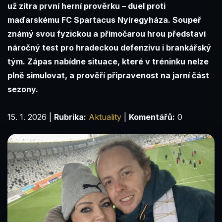
už zítra první herní prověrku – duel proti
maďarskému FC Spartacus Nyíregyháza. Soupeř
známý svou fyzickou a přímočarou hrou představí
náročný test pro hradeckou defenzivu i brankářský
tým. Zápas nabídne situace, které v tréninku nelze
plně simulovat, a prověří připravenost na jarní část
sezony.
15. 1. 2026
|
Rubrika:
Aktuality
|
Komentářů:
0