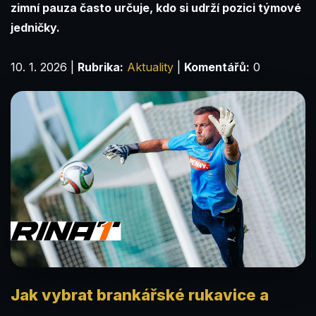
zimní pauza často určuje, kdo si udrží pozici týmové
jedničky.
10. 1. 2026
|
Rubrika:
Aktuality
|
Komentářů:
0
Jak vybrat brankářské rukavice a