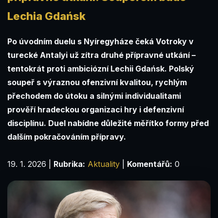
Lechia Gdańsk
Po úvodním duelu s Nyíregyháze čeká Votroky v
turecké Antalyi už zítra druhé přípravné utkání –
tentokrát proti ambiciózní Lechii Gdańsk. Polský
soupeř s výraznou ofenzivní kvalitou, rychlým
přechodem do útoku a silnými individualitami
prověří hradeckou organizaci hry i defenzivní
disciplínu. Duel nabídne důležité měřítko formy před
dalším pokračováním přípravy.
19. 1. 2026
|
Rubrika:
Aktuality
|
Komentářů:
0