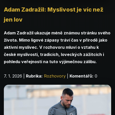
Adam Zadražil: Myslivost je víc než
jen lov
Adam Zadražil ukazuje méně známou stránku svého
života. Mimo ligové zápasy tráví čas v přírodě jako
aktivní myslivec. V rozhovoru mluví o vztahu k
české myslivosti, tradicích, loveckých zážitcích i
pohledu veřejnosti na tuto výjimečnou zálibu.
7. 1. 2026
|
Rubrika:
Rozhovory
|
Komentářů:
0