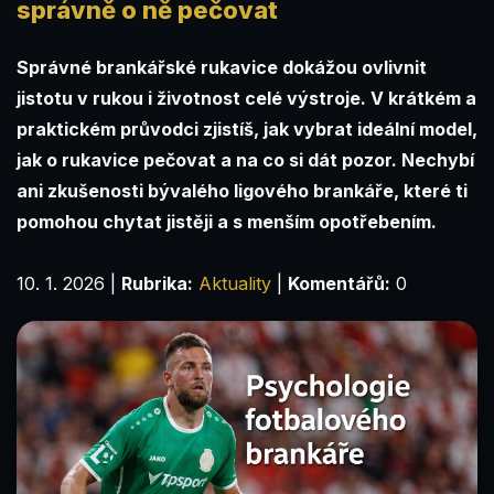
správně o ně pečovat
Správné brankářské rukavice dokážou ovlivnit
jistotu v rukou i životnost celé výstroje. V krátkém a
praktickém průvodci zjistíš, jak vybrat ideální model,
jak o rukavice pečovat a na co si dát pozor. Nechybí
ani zkušenosti bývalého ligového brankáře, které ti
pomohou chytat jistěji a s menším opotřebením.
10. 1. 2026
|
Rubrika:
Aktuality
|
Komentářů:
0