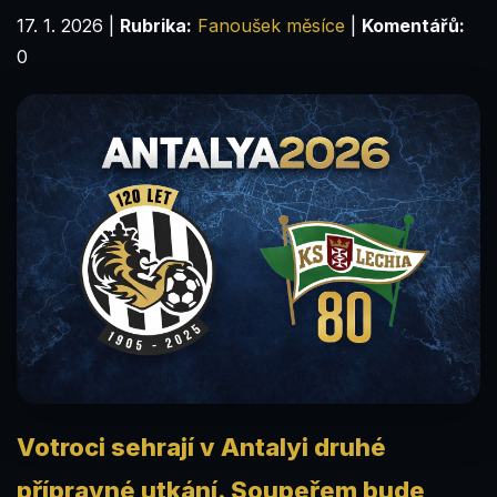
17. 1. 2026
|
Rubrika:
Fanoušek měsíce
|
Komentářů:
0
Votroci sehrají v Antalyi druhé
přípravné utkání. Soupeřem bude