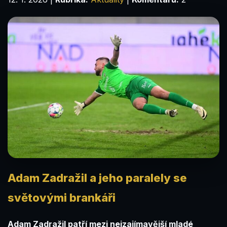
Adam Zadražil a jeho paralely se
světovými brankáři
Adam Zadražil patří mezi nejzajímavější mladé