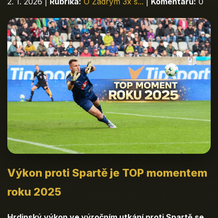
2. 1. 2026
|
Rubrika:
O Zadrym 3x s...
|
Komentářů:
0
Výkon proti Spartě je TOP momentem
roku 2025
Hrdinský výkon ve výročním utkání proti Spartě se