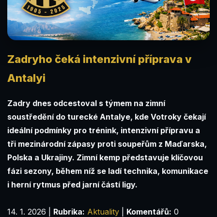
Zadryho čeká intenzivní příprava v
Antalyi
Zadry dnes odcestoval s týmem na zimní
soustředění do turecké Antalye, kde Votroky čekají
ideální podmínky pro trénink, intenzivní přípravu a
tři mezinárodní zápasy proti soupeřům z Maďarska,
Polska a Ukrajiny. Zimní kemp představuje klíčovou
fázi sezony, během níž se ladí technika, komunikace
i herní rytmus před jarní částí ligy.
14. 1. 2026
|
Rubrika:
Aktuality
|
Komentářů:
0