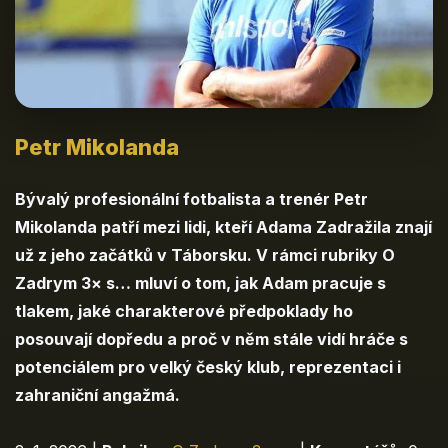
Petr Mikolanda
Bývalý profesionální fotbalista a trenér Petr
Mikolanda patří mezi lidi, kteří Adama Zadražila znají
už z jeho začátků v Táborsku. V rámci rubriky O
Zadrym 3× s… mluví o tom, jak Adam pracuje s
tlakem, jaké charakterové předpoklady ho
posouvají dopředu a proč v něm stále vidí hráče s
potenciálem pro velký český klub, reprezentaci i
zahraniční angažmá.