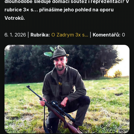
dlouhodobě sleduje domácí soutěž i reprezentaci? V
rubrice 3× s… přinášíme jeho pohled na oporu
Votroků.
6. 1. 2026
|
Rubrika:
O Zadrym 3x s...
|
Komentářů:
0