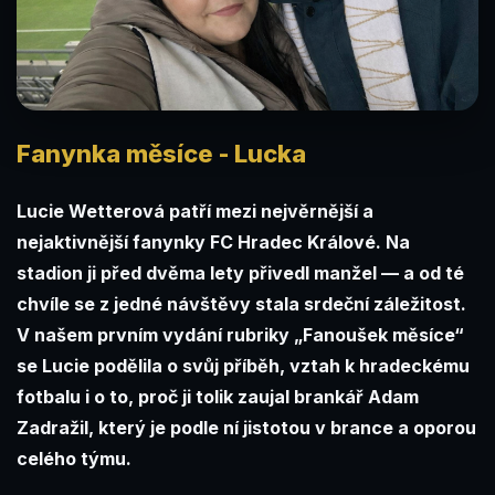
Fanynka měsíce - Lucka
Lucie Wetterová patří mezi nejvěrnější a
nejaktivnější fanynky FC Hradec Králové. Na
stadion ji před dvěma lety přivedl manžel — a od té
chvíle se z jedné návštěvy stala srdeční záležitost.
V našem prvním vydání rubriky „Fanoušek měsíce“
se Lucie podělila o svůj příběh, vztah k hradeckému
fotbalu i o to, proč ji tolik zaujal brankář Adam
Zadražil, který je podle ní jistotou v brance a oporou
celého týmu.