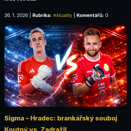
26. 1. 2026
|
Rubrika:
Aktuality
|
Komentářů:
0
Sigma – Hradec: brankářský souboj
Koutný vs. Zadražil