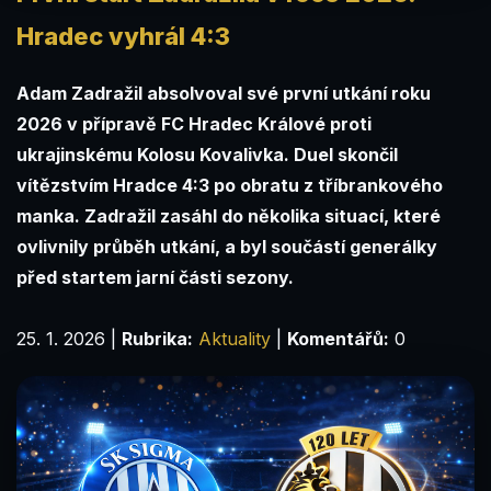
Hradec vyhrál 4:3
Adam Zadražil absolvoval své první utkání roku
2026 v přípravě FC Hradec Králové proti
ukrajinskému Kolosu Kovalivka. Duel skončil
vítězstvím Hradce 4:3 po obratu z tříbrankového
manka. Zadražil zasáhl do několika situací, které
ovlivnily průběh utkání, a byl součástí generálky
před startem jarní části sezony.
25. 1. 2026
|
Rubrika:
Aktuality
|
Komentářů:
0