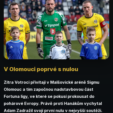
V Olomouci poprvé s nulou
Zítra Votroci přivítají v Malšovické aréně Sigmu
Olomouc a tím započnou nadstavbovou část
Fortuna ligy, ve které se pokusí prokousat do
pohárové Evropy. Právě proti Hanákům vychytal
Adam Zadražil svojí první nulu v nejvyšší soutěži.