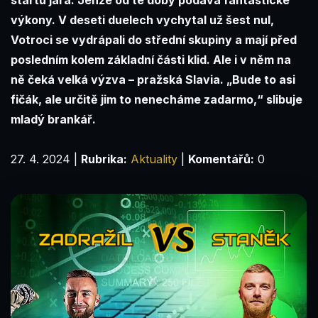
výkony. V deseti duelech vychytal už šest nul,
Votroci se vydrápali do střední skupiny a mají před
posledním kolem základní části klid. Ale i v něm na
ně čeká velká výzva – pražská Slavia. „Bude to asi
fičák, ale určitě jim to nenecháme zadarmo,“ slibuje
mladý brankář.
27. 4. 2024
|
Rubrika:
Aktuality
|
Komentářů:
0