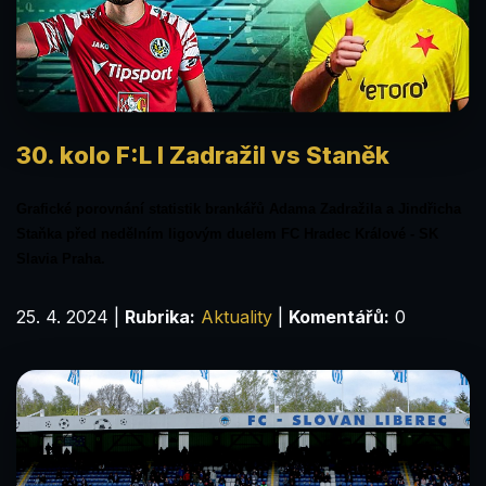
30. kolo F:L l Zadražil vs Staněk
Grafické porovnání statistik brankářů Adama Zadražila a Jindřicha
Staňka před nedělním ligovým duelem FC Hradec Králové - SK
Slavia Praha.
25. 4. 2024
|
Rubrika:
Aktuality
|
Komentářů:
0