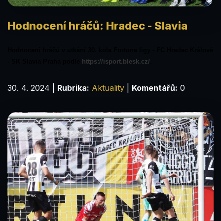
Hodnocení hráčů: Hradec - Slavia
Hodnocení hráčů v utkání 30. kola Fortuna ligy - FC Hradec Králové
- SK Slavia Praha podle
https://isport.blesk.cz/
.
30. 4. 2024
|
Rubrika:
Aktuality
|
Komentářů:
0