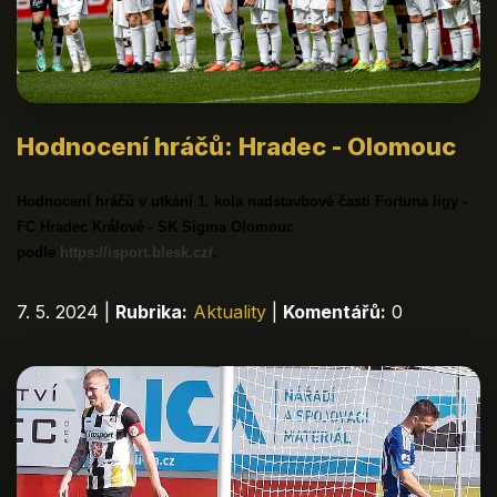
Hodnocení hráčů: Hradec - Olomouc
Hodnocení hráčů v utkání 1. kola nadstavbové časti Fortuna ligy -
FC Hradec Králové - SK Sigma Olomouc
podle
https://isport.blesk.cz/
.
7. 5. 2024
|
Rubrika:
Aktuality
|
Komentářů:
0