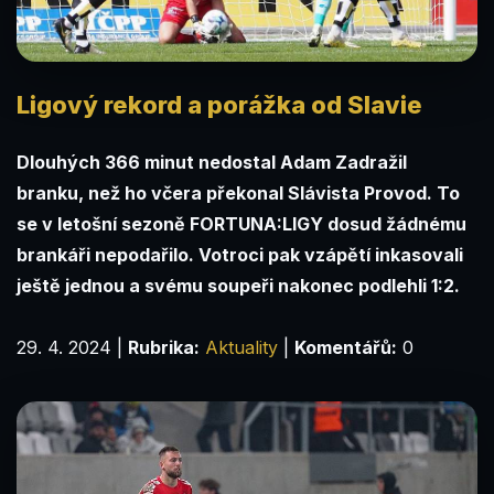
Ligový rekord a porážka od Slavie
Dlouhých 366 minut nedostal Adam Zadražil
branku, než ho včera překonal Slávista Provod. To
se v letošní sezoně FORTUNA:LIGY dosud žádnému
brankáři nepodařilo. Votroci pak vzápětí inkasovali
ještě jednou a svému soupeři nakonec podlehli 1:2.
29. 4. 2024
|
Rubrika:
Aktuality
|
Komentářů:
0