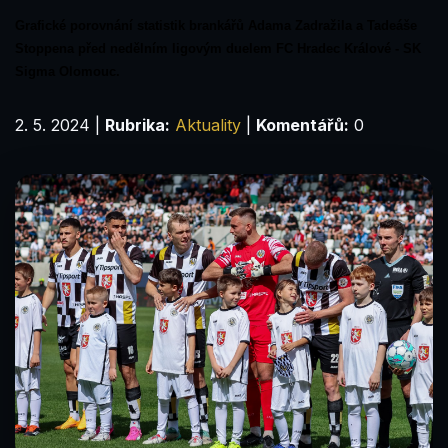
Grafické porovnání statistik brankářů Adama Zadražila a Tadeáše
Stoppena před nedělním ligovým duelem FC Hradec Králové - SK
Sigma Olomouc.
2. 5. 2024
|
Rubrika:
Aktuality
|
Komentářů:
0