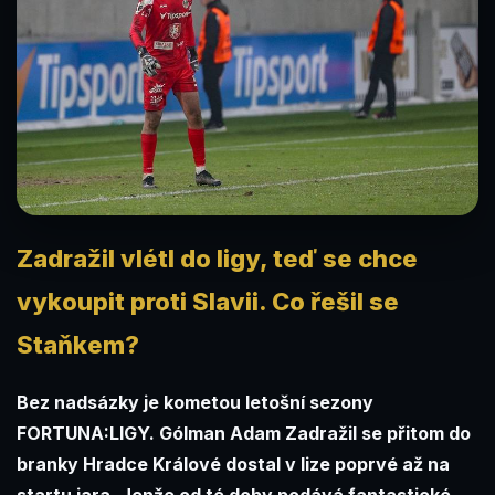
Zadražil vlétl do ligy, teď se chce
vykoupit proti Slavii. Co řešil se
Staňkem?
Bez nadsázky je kometou letošní sezony
FORTUNA:LIGY. Gólman Adam Zadražil se přitom do
branky Hradce Králové dostal v lize poprvé až na
startu jara. Jenže od té doby podává fantastické