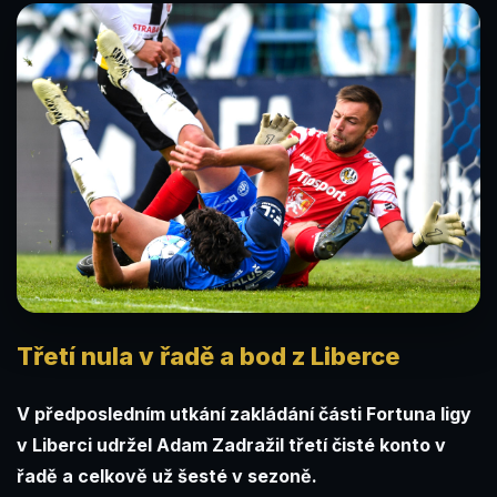
Třetí nula v řadě a bod z Liberce
V předposledním utkání zakládání části Fortuna ligy
v Liberci udržel Adam Zadražil třetí čisté konto v
řadě a celkově už šesté v sezoně.