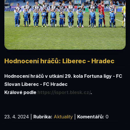
Hodnocení hráčů: Liberec - Hradec
Hodnocení hráčů v utkání 29. kola Fortuna ligy - FC
Slovan Liberec - FC Hradec
Králové podle
https://isport.blesk.cz/
.
23. 4. 2024
|
Rubrika:
Aktuality
|
Komentářů:
0