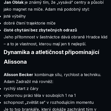
Jan Oblak
je známý tím, že „vysává“ centry a působí
jako magnet na míče. Adam má podobný styl:
jisté výběhy
dobré čtení trajektorie míče
čisté chytání bez zbytečných odrazů
Jeho přítomnost v šestnáctce dává obraně Hradce klid
– a to je vlastnost, kterou mají jen ti nejlepší.
Dynamika a atletičnost připomínající
Alissona
Alisson Becker
kombinuje sílu, rychlost a techniku.
Adam Zadražil má rovněž:
rychlý start z čáry
výbornou práci těla v soubojích 1 na 1
schopnost „zvětšit se“ v rozhodujícím momentu
Je to typ brankáře, který dokáže zachránit tým v