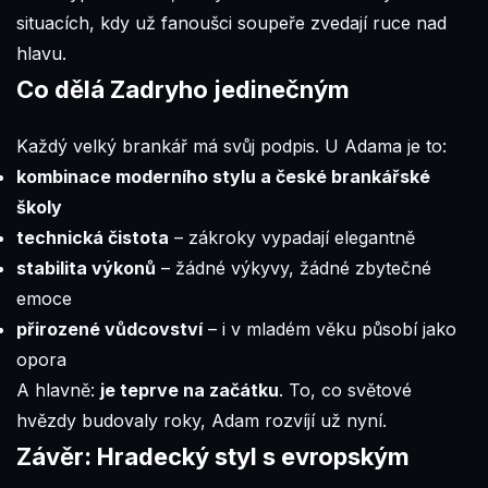
situacích, kdy už fanoušci soupeře zvedají ruce nad
hlavu.
Co dělá Zadryho jedinečným
Každý velký brankář má svůj podpis. U Adama je to:
kombinace moderního stylu a české brankářské
školy
technická čistota
– zákroky vypadají elegantně
stabilita výkonů
– žádné výkyvy, žádné zbytečné
emoce
přirozené vůdcovství
– i v mladém věku působí jako
opora
A hlavně:
je teprve na začátku
. To, co světové
hvězdy budovaly roky, Adam rozvíjí už nyní.
Závěr: Hradecký styl s evropským