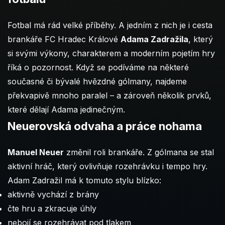
Fotbal má rád velké příběhy. A jedním z nich je i cesta
brankáře FC Hradec Králové
Adama Zadražila
, který
si svými výkony, charakterem a moderním pojetím hry
říká o pozornost. Když se podíváme na některé
současné či bývalé hvězdné gólmany, najdeme
překvapivě mnoho paralel – a zároveň několik prvků,
které dělají Adama jedinečným.
Neuerovská odvaha a práce nohama
Manuel Neuer
změnil roli brankáře. Z gólmana se stal
aktivní hráč, který ovlivňuje rozehrávku i tempo hry.
Adam Zadražil má k tomuto stylu blízko:
aktivně vychází z brány
čte hru a zkracuje úhly
nebojí se rozehrávat pod tlakem