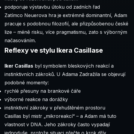
podporuje výstavbu útoku od zadních řad
Zatímco Neuerova hra je extrémně dominantní, Adam
pracuje s podobnou filozofií, ale přizpůsobenou české
lize – méně risku, více pragmatismu, zato s výborným
načasováním.
Reflexy ve stylu Ikera Casillase
Iker Casillas
byl symbolem bleskových reakcí a
instinktivních zákroků. U Adama Zadražila se objevují
podobné momenty:
rychlé přesuny na brankové čáře
výborné reakce na dorážky
instinktivní zákroky v přehuštěném prostoru
Casillas byl mistr „mikroreakcí“ – a Adam má tuto
vlastnost v DNA. Jeho zákroky často vypadají
jednoduše, protože situaci přečte o krok dřív.