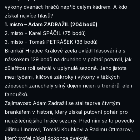
výkony dvanácti hráčů napříč celým kádrem. A kdo
získal nejvíce hlasů?
1. místo – Adam ZADRAŽIL (204 bodů)
2. místo – Karel SPÁČIL (75 bodů)
3. místo – Tomáš PETRÁŠEK (38 bodů)
Brankář Hradce Králové zcela ovládl hlasování a s
náskokem 129 bodů na druhého v pořadí potvrdil, jak
důležitou roli sehrál v uplynulé sezoně. Jeho jistota
mezi tyčemi, klíčové zákroky i výkony v těžkých
zápasech zanechaly silný dojem nejen u trenérů, ale i
fanoušků.
Zajímavost: Adam Zadražil se stal teprve čtvrtým
brankářem v historii, který získal putovní pohár pro
nejužitečnějšího hráče sezony. Před ním se to povedlo
Jiřímu Lindrovi, Tomáši Koubkovi a Radimu Ottmarovi,
který trofej získal dokonce dvakrát.