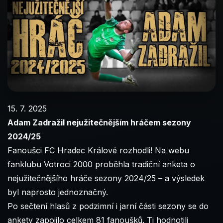
15. 7. 2025
Adam Zadražil nejužitečnějším hráčem sezony
2024/25
Fanoušci FC Hradec Králové rozhodli! Na webu
fanklubu Votroci 2000 proběhla tradiční anketa o
nejužitečnějšího hráče sezony 2024/25 – a výsledek
byl naprosto jednoznačný.
Po sečtení hlasů z podzimní i jarní části sezony se do
ankety zapojilo celkem 81 fanoušků. Ti hodnotili