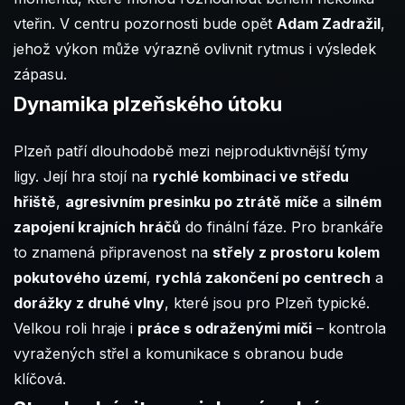
vteřin. V centru pozornosti bude opět
Adam Zadražil
,
jehož výkon může výrazně ovlivnit rytmus i výsledek
zápasu.
Dynamika plzeňského útoku
Plzeň patří dlouhodobě mezi nejproduktivnější týmy
ligy. Její hra stojí na
rychlé kombinaci ve středu
hřiště
,
agresivním presinku po ztrátě míče
a
silném
zapojení krajních hráčů
do finální fáze. Pro brankáře
to znamená připravenost na
střely z prostoru kolem
pokutového území
,
rychlá zakončení po centrech
a
dorážky z druhé vlny
, které jsou pro Plzeň typické.
Velkou roli hraje i
práce s odraženými míči
– kontrola
vyražených střel a komunikace s obranou bude
klíčová.