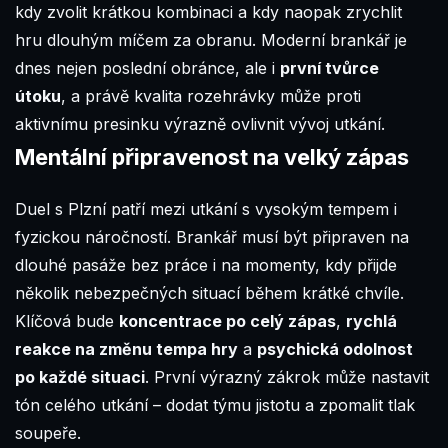
kdy zvolit krátkou kombinaci a kdy naopak zrychlit
hru dlouhým míčem za obranu. Moderní brankář je
dnes nejen poslední obránce, ale i
první tvůrce
útoku
, a právě kvalita rozehrávky může proti
aktivnímu presinku výrazně ovlivnit vývoj utkání.
Mentální připravenost na velký zápas
Duel s Plzní patří mezi utkání s vysokým tempem i
fyzickou náročností. Brankář musí být připraven na
dlouhé pasáže bez práce i na momenty, kdy přijde
několik nebezpečných situací během krátké chvíle.
Klíčová bude
koncentrace po celý zápas
,
rychlá
reakce na změnu tempa hry
a
psychická odolnost
po každé situaci
. První výrazný zákrok může nastavit
tón celého utkání – dodat týmu jistotu a zpomalit tlak
soupeře.