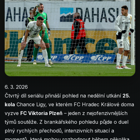
6. 3. 2026
Čtvrtý díl seriálu přináší pohled na nedělní utkání
25.
kola
Chance Ligy, ve kterém FC Hradec Králové doma
vyzve
FC Viktoria Plzeň
– jeden z nejofenzivnějších
týmů soutěže. Z brankářského pohledu půjde o duel
plný rychlých přechodů, intenzivních situací a
momentů, které mohou rozhodnout během několika