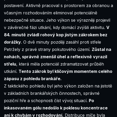
postavení. Aktivně pracoval s prostorem za obranou a
včasným rozhodováním eliminoval potenciálně
nebezpečné situace. Jeho výkon se výrazněji projevil
v závěrečné fázi utkání, kdy domácí zvýšili aktivitu.
V
84. minutě zvládl rohový kop jistým zákrokem bez
dorážky
. O dvě minuty později zasáhl proti střele
Petržely z pravé strany pokutového území.
Zůstal na
nohách, správně zmenšil úhel a reflexivně vyrazil
střelu
, která měla potenciál zdramatizovat průběh
utkání.
Tento zákrok byl klíčovým momentem celého
zápasu z pohledu brankáře.
Z taktického pohledu byl jeho výkon založen na jistotě
v základních brankářských činnostech, správné
poziční hře a schopnosti číst vývoj situací.
Po
inkasovaném gólu nedošlo k poklesu koncentrace
ani k chybám v rozhodování.
Distribuce míče byla