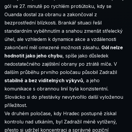
gól ve 27. minutě po rychlém protiútoku, kdy se
Ouanda dostal za obranu a zakončoval z
bezprostřední blízkosti. Brankář situaci řešil
standardním vyběhnutím a snahou zmenšit střelecký
úhel, ale vzhledem k dynamice akce a vzdálenosti
zakončení měl omezené možnosti zásahu.
Gól nelze
hodnotit jako jeho chybu
, spíše jako důsledek
nedostatečného zajištění obrany po ztrátě míče. V
dalším průběhu prvního poločasu působil Zadražil
stabilně a bez viditelných výkyvů
, a jeho
komunikace s obrannou linií byla konzistentní.
Slovácko si do přestávky nevytvořilo další vyloženou
příležitost.
Ve druhém poločase, kdy Hradec postupně získal
kontrolu nad utkáním, byl Zadražil méně vytížený,
přesto si udržel koncentraci a správné poziční