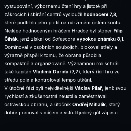
vystupování, výbornému čtení hry a jistotě při
zákrocích i sbírání centrů vysloužil
hodnocení 7,3
,
které podtrhlo jeho podíl na udrženém čistém kontu.
Nejlépe hodnoceným hráčem Hradce byl stoper
Filip
Čihák
, jenž získal od Sofascore
vysokou známku 8,1
.
Dominoval v osobních soubojích, blokoval střely a
výrazně přispěl k tomu, že obrana působila
kompaktně a organizovaně. Významnou roli sehrál
také kapitán
Vladimír Darida
(
7,7
), který řídil hru ve
středu pole a kontroloval tempo utkání.
V útočné fázi byli nejviditelnější
Václav Pilař
, jenž svou
rychlostí a zkušenostmi neustále zaměstnával
ostravskou obranu, a útočník
Ondřej Mihálik
, který
dobře pracoval s míčem a vstřelil jediný gól zápasu.