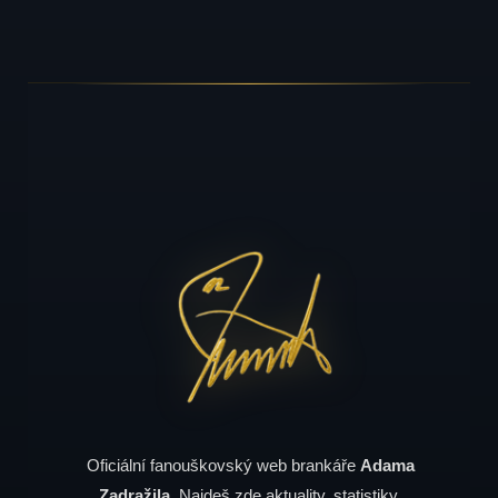
Oficiální fanouškovský web brankáře
Adama
Zadražila
. Najdeš zde aktuality, statistiky,