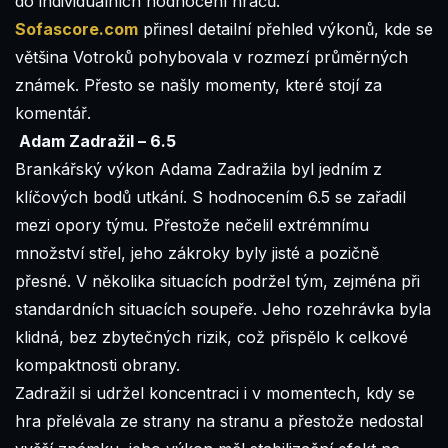
do individuálních hodnocení hráčů.
Sofascore.com
přinesl detailní přehled výkonů, kde se
většina Votroků pohybovala v rozmezí průměrných
známek. Přesto se našly momenty, které stojí za
komentář.
Adam Zadražil – 6.5
Brankářský výkon Adama Zadražila byl jedním z
klíčových bodů utkání. S hodnocením 6.5 se zařadil
mezi opory týmu. Přestože nečelil extrémnímu
množství střel, jeho zákroky byly jisté a pozičně
přesné. V několika situacích podržel tým, zejména při
standardních situacích soupeře. Jeho rozehrávka byla
klidná, bez zbytečných rizik, což přispělo k celkové
kompaktnosti obrany.
Zadražil si udržel koncentraci i v momentech, kdy se
hra přelévala ze strany na stranu a přestože nedostal