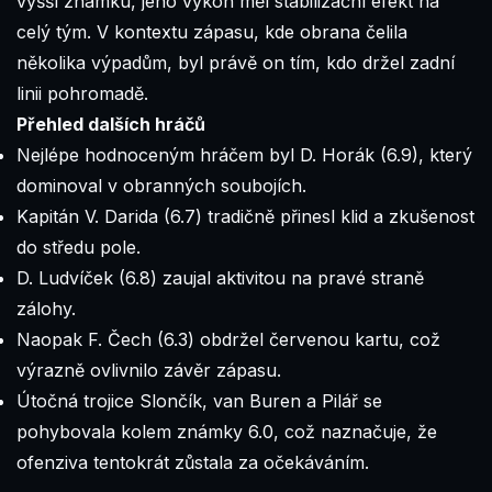
vyšší známku, jeho výkon měl stabilizační efekt na
celý tým. V kontextu zápasu, kde obrana čelila
několika výpadům, byl právě on tím, kdo držel zadní
linii pohromadě.
Přehled dalších hráčů
Nejlépe hodnoceným hráčem byl D. Horák (6.9), který
dominoval v obranných soubojích.
Kapitán V. Darida (6.7) tradičně přinesl klid a zkušenost
do středu pole.
D. Ludvíček (6.8) zaujal aktivitou na pravé straně
zálohy.
Naopak F. Čech (6.3) obdržel červenou kartu, což
výrazně ovlivnilo závěr zápasu.
Útočná trojice Slončík, van Buren a Pilář se
pohybovala kolem známky 6.0, což naznačuje, že
ofenziva tentokrát zůstala za očekáváním.