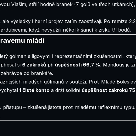
ou Vlašim, střílí hodně branek (7 gólů ve třech utkáních), 
le výsledky i herní projev zatím zaostávají. Po remíze 2:2 
ardubicemi, když nevyužili několik šancí k zisku tří bodů.
dravému mládí
tiletý gólman s ligovými i reprezentačními zkušenostmi, který
připsal si
6 zákroků
při
úspěšnosti 66,7 %
. Mandous je z
rozehrávce od brankáře.
raznějších mladých gólmanů v soutěži. Proti Mladé Boleslavi 
 vychytal
1 čisté konto
a drží solidní
úspěšnost zákroků 75
přístupů – zkušená jistota proti mladému reflexnímu typu
.