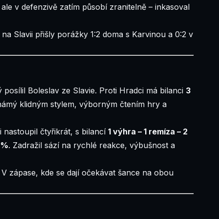
ale v defenzivě zatím působí zranitelně – inkasoval
na Slavii přišly porážky 1:2 doma s Karvinou a 0:2 v
 posílil Boleslav ze Slavie. Proti Hradci má bilanci
3
námý klidným stylem, výborným čtením hry a
nastoupil čtyřikrát, s bilancí
1 výhra – 1 remíza – 2
 %
. Zadražil sází na rychlé reakce, výbušnost a
. V zápase, kde se dají očekávat šance na obou