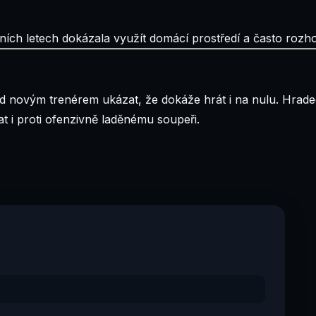
dních letech dokázala využít domácí prostředí a často roz
od novým trenérem ukázat, že dokáže hrát i na nulu. Hrade
t i proti ofenzivně laděnému soupeři.