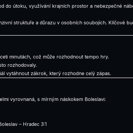
d do útoku, využívání krajních prostor a nebezpečné nábě
ivní struktuře a důrazu v osobních soubojích. Klíčové bud
řiceti minutách, což může rozhodnout tempo hry.
sto rozhodovaly.
iál vytáhnout zákrok, který rozhodne celý zápas.
velmi vyrovnaná, s mírným náskokem Boleslavi:
oleslav – Hradec 3:1