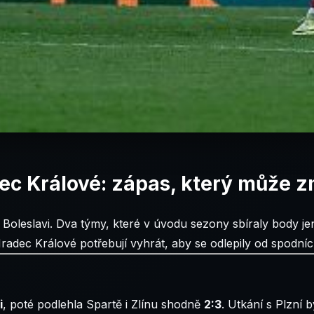
ec Králové: zápas, který může z
Boleslavi. Dva týmy, které v úvodu sezony sbíraly body jen
adec Králové potřebují vyhrát, aby se odlepily od spodníc
i
, poté podlehla Spartě i Zlínu shodně
2:3
. Utkání s Plzní 