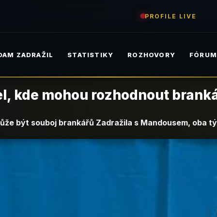
PROFILE LIVE
DAM ZADRAŽIL
STATISTIKY
ROZHOVORY
FÓRU
uel, kde mohou rozhodnout branká
může být souboj brankářů Zadražila s Mandousem, oba tý