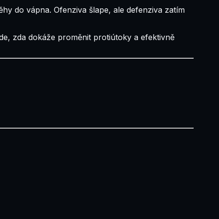
hy do vápna. Ofenziva šlape, ale defenziva zatím
e, zda dokáže proměnit protiútoky a efektivně