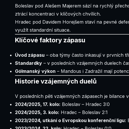
Boleslav pod Alešem Majerem sází na rychlý přecho
ztrácí koncentraci v klíčových chvílích.
Hradec pod Davidem Horejšem staví na pevné defenz
využít standardní situace.
Klíčové faktory zápasu
Úvod zápasu
– oba týmy často inkasují v prvních t
Standardky
– v posledních vzájemných duelech ča
Gólmanský výkon
– Mandous i Zadražil mají potenc
Historie vzájemných duelů
V posledních pěti vzájemných zápasech je bilance 
2024/2025, 17. kolo:
Boleslav – Hradec 3:0
2024/2025, 3. kolo:
Hradec – Boleslav 2:1
2023/2024, utkání o Evropskou konferenční ligu:
B
2023/2024, 22. kolo:
Hradec – Boleslav 0:0