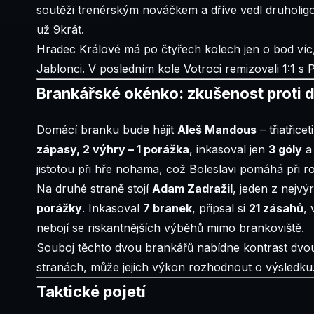
soutěži trenérským nováčkem a dříve vedl druholigov
už 9krát.
Hradec Králové má po čtyřech kolech jen o bod víc, a
Jablonci. V posledním kole Votroci remizovali 1:1 s P
Brankářské okénko: zkušenost proti 
Domácí branku bude hájit
Aleš Mandous
– třiatřice
zápasy, 2 výhry – 1 porážka
, inkasoval jen
3 góly
a 
jistotou při hře nohama, což Boleslavi pomáhá při 
Na druhé straně stojí
Adam Zadražil
, jeden z nejvý
porážky
. Inkasoval
7 branek
, připsal si
21 zásahů
,
nebojí se riskantnějších výběhů mimo brankoviště.
Souboj těchto dvou brankářů nabídne kontrast dvou 
stranách, může jejich výkon rozhodnout o výsledku
Taktické pojetí