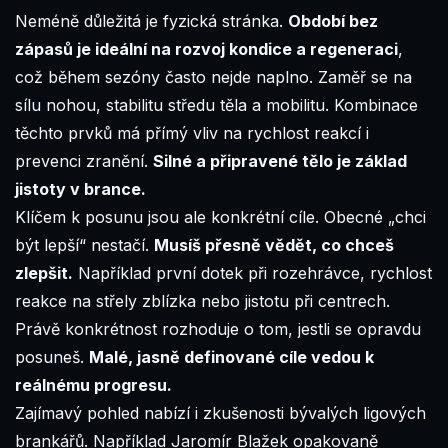
Neméně důležitá je fyzická stránka.
Období bez
zápasů je ideální na rozvoj kondice a regeneraci
,
což během sezóny často nejde naplno. Zaměř se na
sílu nohou, stabilitu středu těla a mobilitu. Kombinace
těchto prvků má přímý vliv na rychlost reakcí i
prevenci zranění.
Silné a připravené tělo je základ
jistoty v brance.
Klíčem k posunu jsou ale konkrétní cíle. Obecné „chci
být lepší“ nestačí.
Musíš přesně vědět, co chceš
zlepšit.
Například první dotek při rozehrávce, rychlost
reakce na střely zblízka nebo jistotu při centrech.
Právě konkrétnost rozhoduje o tom, jestli se opravdu
posuneš.
Malé, jasně definované cíle vedou k
reálnému progresu.
Zajímavý pohled nabízí i zkušenosti bývalých ligových
brankářů. Například
Jaromír Blažek
opakovaně