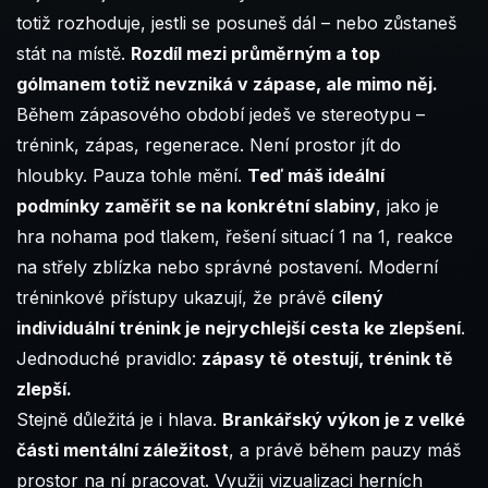
totiž rozhoduje, jestli se posuneš dál – nebo zůstaneš
stát na místě.
Rozdíl mezi průměrným a top
gólmanem totiž nevzniká v zápase, ale mimo něj.
Během zápasového období jedeš ve stereotypu –
trénink, zápas, regenerace. Není prostor jít do
hloubky. Pauza tohle mění.
Teď máš ideální
podmínky zaměřit se na konkrétní slabiny
, jako je
hra nohama pod tlakem, řešení situací 1 na 1, reakce
na střely zblízka nebo správné postavení. Moderní
tréninkové přístupy ukazují, že právě
cílený
individuální trénink je nejrychlejší cesta ke zlepšení
.
Jednoduché pravidlo:
zápasy tě otestují, trénink tě
zlepší.
Stejně důležitá je i hlava.
Brankářský výkon je z velké
části mentální záležitost
, a právě během pauzy máš
prostor na ní pracovat. Využij vizualizaci herních