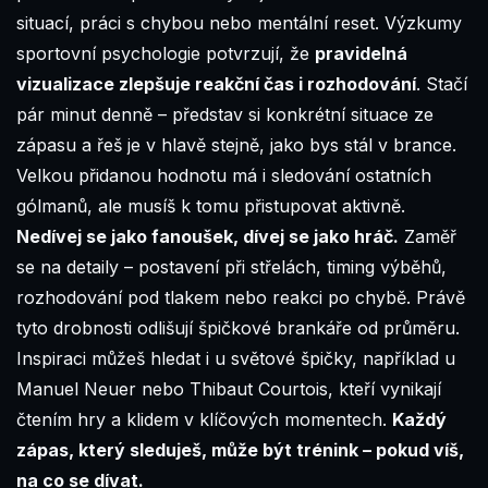
situací, práci s chybou nebo mentální reset. Výzkumy
sportovní psychologie potvrzují, že
pravidelná
vizualizace zlepšuje reakční čas i rozhodování
. Stačí
pár minut denně – představ si konkrétní situace ze
zápasu a řeš je v hlavě stejně, jako bys stál v brance.
Velkou přidanou hodnotu má i sledování ostatních
gólmanů, ale musíš k tomu přistupovat aktivně.
Nedívej se jako fanoušek, dívej se jako hráč.
Zaměř
se na detaily – postavení při střelách, timing výběhů,
rozhodování pod tlakem nebo reakci po chybě. Právě
tyto drobnosti odlišují špičkové brankáře od průměru.
Inspiraci můžeš hledat i u světové špičky, například u
Manuel Neuer
nebo
Thibaut Courtois
, kteří vynikají
čtením hry a klidem v klíčových momentech.
Každý
zápas, který sleduješ, může být trénink – pokud víš,
na co se dívat.