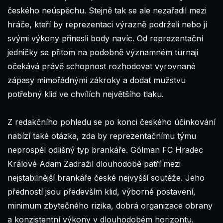
českého neúspěchu. Stejně tak se ale nezařadil mezi
hráče, kteří by reprezentaci výrazně podrželi nebo jí
svými výkony přinesli body navíc. Od reprezentační
jedničky se přitom na podobně významném turnaji
očekává právě schopnost rozhodovat vyrovnané
zápasy mimořádnými zákroky a dodat mužstvu
potřebný klid ve chvílích největšího tlaku.
Z redakčního pohledu se po konci českého účinkování
nabízí také otázka, zda by reprezentačnímu týmu
neprospěl odlišný typ brankáře. Gólman FC Hradec
Králové Adam Zadražil dlouhodobě patří mezi
nejstabilnější brankáře české nejvyšší soutěže. Jeho
předností jsou především klid, výborné postavení,
minimum zbytečného rizika, dobrá organizace obrany
a konzistentní výkony v dlouhodobém horizontu.