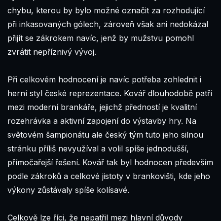
chybu, kterou by bylo možné označit za rozhodující
při inkasovaných gólech, zároveň však ani nedokázal
přijít se zákrokem navíc, jenž by mužstvu pomohl
zvrátit nepříznivý vývoj.
Při celkovém hodnocení je navíc potřeba zohlednit i
herní styl české reprezentace. Kovář dlouhodobě patří
mezi moderní brankáře, jejichž předností je kvalitní
rozehrávka a aktivní zapojení do výstavby hry. Na
světovém šampionátu ale český tým tuto jeho silnou
stránku příliš nevyužíval a volil spíše jednodušší,
přímočařejší řešení. Kovář tak byl hodnocen především
podle zákroků a celkové jistoty v brankovišti, kde jeho
výkony zůstávaly spíše kolísavé.
Celkově lze říci, že nepatřil mezi hlavní důvody