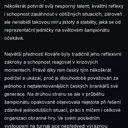
několikrát potvrdil svůj nesporný talent, kvalitní reflexy
i schopnost zasáhnout v obtížných situacích, zároveň
ale nenabídl takovou míru jistoty a stability, jaká se od
reprezentační jedničky na světovém šampionátu
očekává.
Největší předností Kováře byly tradičně jeho reflexivní
zákroky a schopnost reagovat v krizových
momentech. Právě díky nim český tým několikrát
podržel a ukázal, proč je dlouhodobě považován za
jednoho z nejtalentovanějších českých brankářů své
generace. Na druhou stranu se ale v průběhu
šampionátu opakovaně objevovala nejistota při řešení
zdánlivě jednodušších situací, práci s míčem i celkové
organizaci obranné hry. Ve svém posledním
vystoupení na turnaji sice nepředvedl výraznou