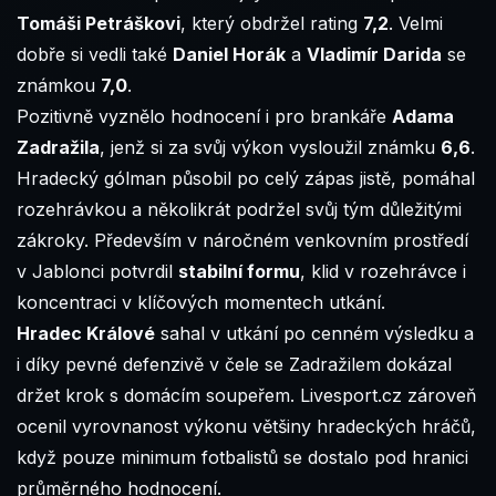
Tomáši Petráškovi
, který obdržel rating
7,2
. Velmi
dobře si vedli také
Daniel Horák
a
Vladimír Darida
se
známkou
7,0
.
Pozitivně vyznělo hodnocení i pro brankáře
Adama
Zadražila
, jenž si za svůj výkon vysloužil známku
6,6
.
Hradecký gólman působil po celý zápas jistě, pomáhal
rozehrávkou a několikrát podržel svůj tým důležitými
zákroky. Především v náročném venkovním prostředí
v Jablonci potvrdil
stabilní formu
, klid v rozehrávce i
koncentraci v klíčových momentech utkání.
Hradec Králové
sahal v utkání po cenném výsledku a
i díky pevné defenzivě v čele se Zadražilem dokázal
držet krok s domácím soupeřem. Livesport.cz zároveň
ocenil vyrovnanost výkonu většiny hradeckých hráčů,
když pouze minimum fotbalistů se dostalo pod hranici
průměrného hodnocení.