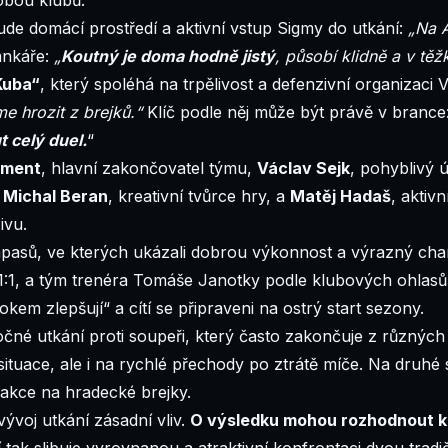
ude domácí prostředí a aktivní vstup Sigmy do utkání:
„Na 
ankáře:
„
Koutný je doma hodně jistý
, působí klidně a v těž
Kuba“
, který spoléhá na trpělivost a defenzivní organizaci 
e hrozit z brejků.“
Klíč podle něj může být právě v brance
 celý duel.
“
iment
, hlavní zakončovatel týmu,
Václav Sejk
, pohyblivý 
,
Michal Beran
, kreativní tvůrce hry, a
Matěj Hadaš
, aktiv
ivu.
 zápasů, ve kterých ukázali dobrou výkonnost a výrazný cha
1:1, a tým trenéra Tomáše Janotky podle klubových ohlasů 
okem zlepšují“ a cítí se připraveni na ostrý start sezony.
né utkání proti soupeři, který často zakončuje z různých
 situace, ale i na rychlé přechody po ztrátě míče. Na druhé
eakce na hradecké brejky.
ývoj utkání zásadní vliv.
O výsledku mohou rozhodnout kon
tak slibuje vyrovnanou a atraktivní konfrontaci dvou tradi