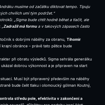
Andráku musíme od začátku diktovat tempo. Tipuju
kých chvílích umí tým podržet.“
Votroků:
„Sigma bude chtít hodně běhat a tlačit, ale
:
„
Zadražil má formu
a v takových zápasech často
útočník s dobrými náběhy za obranu,
Tihomir
ní krajní obránce – právě tato pětice bude
rakter při obratu výsledků. Sigma sehrála generálku
ukázal dobrou výkonnost a je připraven na start
 situací. Musí být připravený především na náběhy
 straně bude čelit tlaku i olomoucký gólman Koutný,
trola středu pole, efektivita v zakončení a
čních soupeřů, důležitou pro podobu jarní části