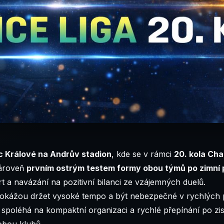
 Králové na Andrův stadion
, kde se v rámci
20. kola Cha
ároveň
prvním ostrým testem formy obou týmů po zimní 
tart a navázání na pozitivní bilanci ze vzájemných duelů.
kážou držet vysoké tempo a být nebezpečné v rychlých přec
 spoléhá na kompaktní organizaci a rychlé přepínání po zi
 obou klubů.