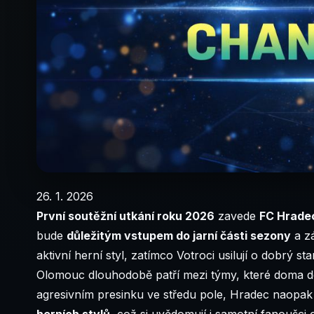
26. 1. 2026
První soutěžní utkání roku 2026
zavede
FC Hradec
bude
důležitým vstupem do jarní části sezony
a z
aktivní herní styl, zatímco Votroci usilují o dobrý s
Olomouc dlouhodobě patří mezi týmy, které doma do
agresivním presinku ve středu pole, Hradec naopak
herních stylů
, což si uvědomují i samotní fanoušci