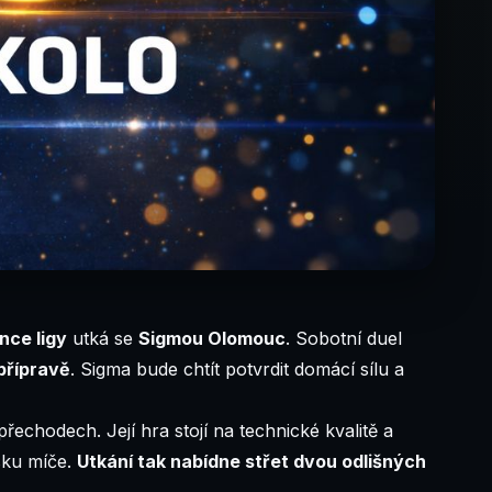
nce ligy
utká se
Sigmou Olomouc
. Sobotní duel
přípravě
. Sigma bude chtít potvrdit domácí sílu a
hodech. Její hra stojí na technické kvalitě a
sku míče.
Utkání tak nabídne střet dvou odlišných