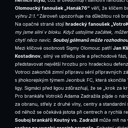
Olomoucký fanoušek „Hanák76“
věří, že klíčem b
výhru 2:1.“
Zároveň upozorňuje na důležitou roli br
Na opačné straně stojí
hradecký fanoušek „Votro
my jsme silní v bloku. Když ustojíme začátek, můžem
chytí něco navíc.
Souboj gólmanů může rozhodnout
Mezi klíčové osobnosti Sigmy Olomouc patří
Jan Kl
Kostadinov
, silný ve středu pole a přechodové fázi
představovat největší hrozbu pro hradeckou defenz
Votroci zakončili zimní přípravu sérií přípravných
s jihokorejským týmem Jeonbuk FC, která skončila 
ligy. Sigmáci před ligou zdůrazňují, že se „krok za kr
Pro brankáře Votroků Adama Zadražila půjde o nároč
za obranu, střely z druhé vlny, centry a standardní
od něhož se očekává jistota při centrech a rychlá r
Souboj brankářů Koutný vs. Zadražil
může mít na v
reakce na vysoký presink soupeře.
Sobotní utkání 