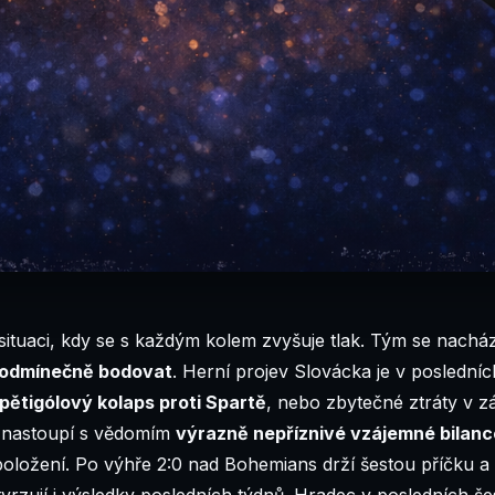
ituaci, kdy se s každým kolem zvyšuje tlak. Tým se nacház
odmínečně bodovat
. Herní projev Slovácka je v posledníc
pětigólový kolaps proti Spartě
, nebo zbytečné ztráty v zá
í nastoupí s vědomím
výrazně nepříznivé vzájemné bilanc
oložení. Po výhře 2:0 nad Bohemians drží šestou příčku a s
tvrzují i výsledky posledních týdnů. Hradec v posledních 