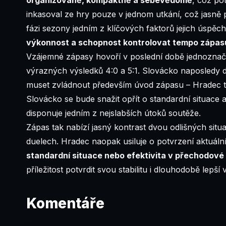
inkasoval ze hry pouze v jednom utkání, což jasně
fázi sezony jedním z klíčových faktorů jejich úspě
výkonnost a schopnost kontrolovat tempo zápas
Vzájemné zápasy hovoří v poslední době jednoznačn
výrazných výsledků 4:0 a 5:1. Slovácko naposledy d
muset zvládnout především úvod zápasu – Hradec to
Slovácko se bude snažit opřít o standardní situace 
disponuje jedním z nejslabších útoků soutěže.
Zápas tak nabízí jasný kontrast dvou odlišných situ
duelech. Hradec naopak usiluje o potvrzení aktuál
standardní situace nebo efektivita v přechodové 
příležitost potvrdit svou stabilitu i dlouhodobě lepší
Komentáře