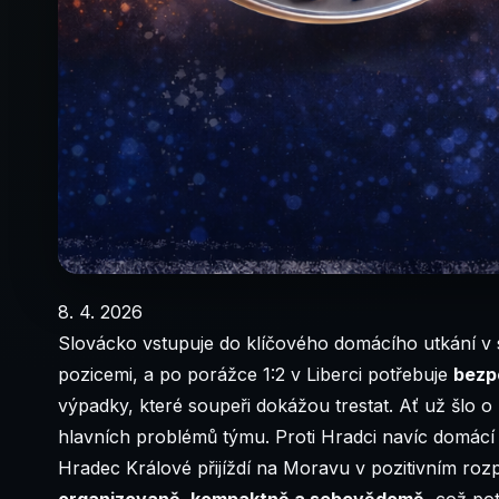
8. 4. 2026
Slovácko vstupuje do klíčového domácího utkání v s
pozicemi, a po porážce 1:2 v Liberci potřebuje
bezp
výpadky, které soupeři dokážou trestat. Ať už šlo o
hlavních problémů týmu. Proti Hradci navíc domác
Hradec Králové přijíždí na Moravu v pozitivním rozp
organizovaně, kompaktně a sebevědomě
, což po