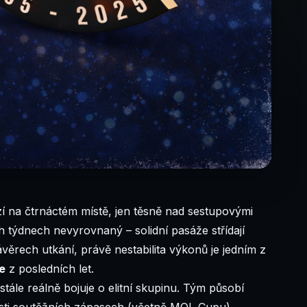
í na čtrnáctém místě, jen těsně nad sestupovými
h týdnech nevyrovnaný – solidní pasáže střídají
věrech utkání, právě nestabilita výkonů je jedním z
e
z posledních let.
tále reálně bojuje o elitní skupinu. Tým působí
šesti soutěžních zápasech (včetně MOL Cupu)