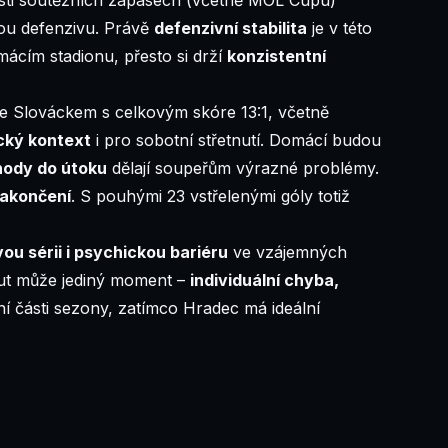
nou defenzivu. Právě
defenzivní stabilita
je v této
mácím stadionu, přesto si drží
konzistentní
se Slováckem s celkovým skóre 13:1, včetně
cký kontext
i pro sobotní střetnutí. Domácí budou
hody do útoku
dělají soupeřům výrazné problémy.
zakončení
. S pouhými 23 vstřelenými góly totiž
vou sérii i psychickou bariéru
ve vzájemných
out může jediný moment –
individuální chyba,
rní části sezony, zatímco Hradec má ideální