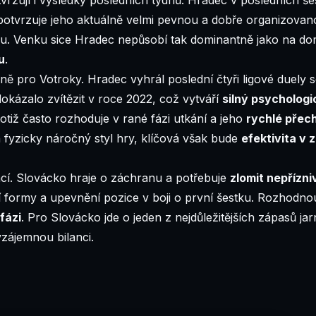
 potvrzuje jeho aktuálně velmi pevnou a dobře organizova
chu. Venku sice Hradec nepůsobí tak dominantně jako na do
u
.
ě pro Votroky. Hradec vyhrál poslední čtyři ligové duely 
okázalo zvítězit v roce 2022, což vytváří
silný psychologi
tiž často rozhoduje v rané fázi utkání a jeho
rychlé přec
a fyzicky náročný styl hry, klíčová však bude
efektivita v 
ací. Slovácko hraje o záchranu a potřebuje
zlomit nepřízni
ní formy a upevnění pozice v boji o první šestku. Rozhodn
fázi
. Pro Slovácko jde o jeden z nejdůležitějších zápasů ja
 vzájemnou bilanci.