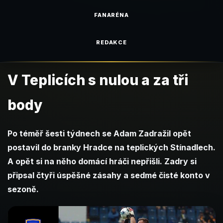
FANARÉNA
REDAKCE
V Teplicích s nulou a za tři
body
Po téměř šesti týdnech se Adam Zadražil opět
postavil do branky Hradce na teplických Stínadlech.
A opět si na něho domácí hráči nepřišli. Zadry si
připsal čtyři úspěšné zásahy a sedmé čisté konto v
sezoně.