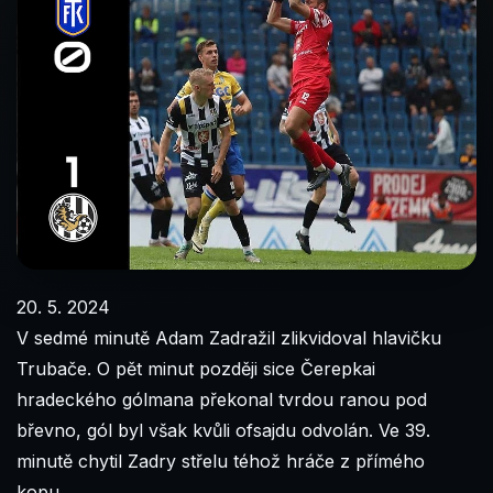
20. 5. 2024
V sedmé minutě Adam Zadražil zlikvidoval hlavičku
Trubače. O pět minut později sice Čerepkai
hradeckého gólmana překonal tvrdou ranou pod
břevno, gól byl však kvůli ofsajdu odvolán. Ve 39.
minutě chytil Zadry střelu téhož hráče z přímého
kopu.