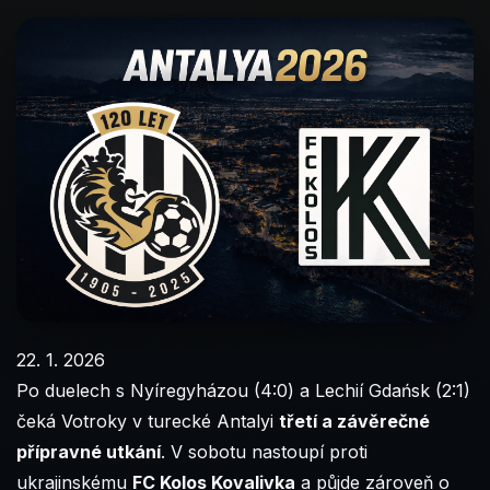
22. 1. 2026
Po duelech s Nyíregyházou (4:0) a Lechií Gdańsk (2:1)
čeká Votroky v turecké Antalyi
třetí a závěrečné
přípravné utkání
. V sobotu nastoupí proti
ukrajinskému
FC Kolos Kovalivka
a půjde zároveň o