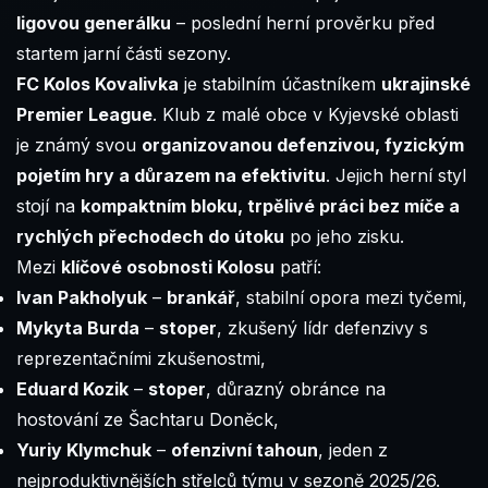
ligovou generálku
– poslední herní prověrku před
startem jarní části sezony.
FC Kolos Kovalivka
je stabilním účastníkem
ukrajinské
Premier League
. Klub z malé obce v Kyjevské oblasti
je známý svou
organizovanou defenzivou, fyzickým
pojetím hry a důrazem na efektivitu
. Jejich herní styl
stojí na
kompaktním bloku, trpělivé práci bez míče a
rychlých přechodech do útoku
po jeho zisku.
Mezi
klíčové osobnosti Kolosu
patří:
Ivan Pakholyuk
–
brankář
, stabilní opora mezi tyčemi,
Mykyta Burda
–
stoper
, zkušený lídr defenzivy s
reprezentačními zkušenostmi,
Eduard Kozik
–
stoper
, důrazný obránce na
hostování ze Šachtaru Doněck,
Yuriy Klymchuk
–
ofenzivní tahoun
, jeden z
nejproduktivnějších střelců týmu v sezoně 2025/26.