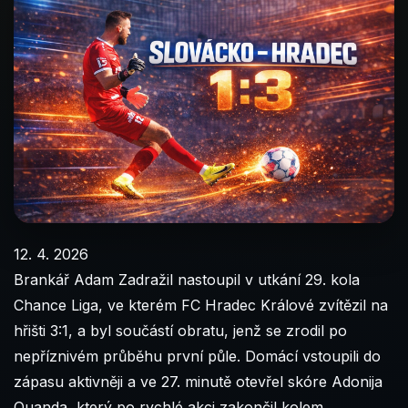
12. 4. 2026
Brankář Adam Zadražil nastoupil v utkání 29. kola
Chance Liga, ve kterém FC Hradec Králové zvítězil na
hřišti 3:1, a byl součástí obratu, jenž se zrodil po
nepříznivém průběhu první půle. Domácí vstoupili do
zápasu aktivněji a ve 27. minutě otevřel skóre Adonija
Ouanda, který po rychlé akci zakončil kolem