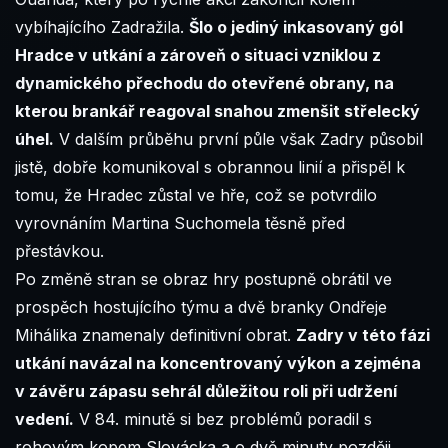
vybíhajícího Zadražila.
Šlo o jediný inkasovaný gól
Hradce v utkání a zároveň o situaci vzniklou z
dynamického přechodu do otevřené obrany, na
kterou brankář reagoval snahou zmenšit střelecký
úhel.
V dalším průběhu první půle však Zadry působil
jistě, dobře komunikoval s obrannou linií a přispěl k
tomu, že Hradec zůstal ve hře, což se potvrdilo
vyrovnáním Martina Suchomela těsně před
přestávkou.
Po změně stran se obraz hry postupně obrátil ve
prospěch hostujícího týmu a dvě branky Ondřeje
Mihálika znamenaly definitivní obrat.
Zadry v této fázi
utkání navázal na koncentrovaný výkon a zejména
v závěru zápasu sehrál důležitou roli při udržení
vedení.
V 84. minutě si bez problémů poradil s
rohovým kopem Slovácka a o dvě minuty později