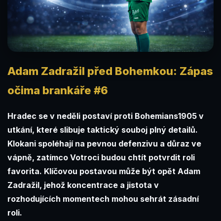
Adam Zadražil před Bohemkou: Zápas
očima brankáře #6
Hradec se v neděli postaví proti Bohemians1905 v
utkání, které slibuje taktický souboj plný detailů.
Klokani spoléhají na pevnou defenzivu a důraz ve
vápně, zatímco Votroci budou chtít potvrdit roli
favorita. Klíčovou postavou může být opět Adam
Zadražil, jehož koncentrace a jistota v
rozhodujících momentech mohou sehrát zásadní
roli.