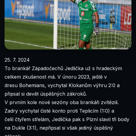
25. 7. 2024
To brankář Západočechů Jedlička už s hradeckým
celkem zkušenost má. V únoru 2023, ještě v
dresu Bohemians, vychytal Klokanům výhru 2:0 a
připsal si devět úspěšných zákroků.
V prvním kole nové sezóny oba brankáři zvítězili.
Zadry vychytal čisté konto proti Teplicím (1:0) a
čelil čtyřem střelám, Jedlička pak s Plzní slavil tři body
na Dukle (3:1), nepřipsal si však jediný úspěšný