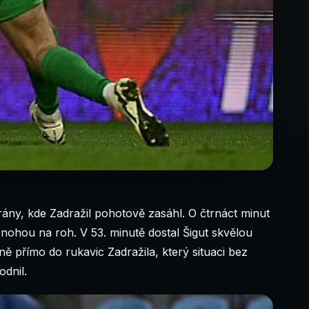
brány, kde Zadražil pohotově zasáhl. O čtrnáct minut
l nohou na roh. V 53. minutě dostal Šigut skvělou
 přímo do rukavic Zadražila, který situaci bez
odnil.