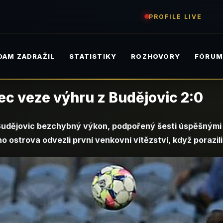
PROFILE LIVE
DAM ZADRAŽIL
STATISTIKY
ROZHOVORY
FÓRU
ec veze výhru z Budějovic 2:0
Budějovic bezchybný výkon, podpořený šesti úspěšnými z
o ostrova odvezli první venkovní vítězství, když porazil