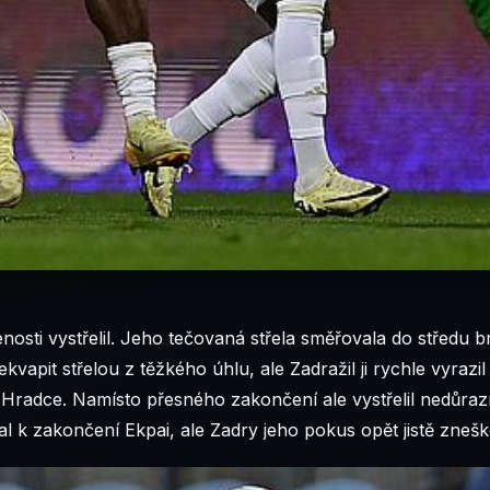
enosti vystřelil. Jeho tečovaná střela směřovala do středu 
apit střelou z těžkého úhlu, ale Zadražil ji rychle vyrazi
Hradce. Namísto přesného zakončení ale vystřelil nedůrazně
l k zakončení Ekpai, ale Zadry jeho pokus opět jistě znešk