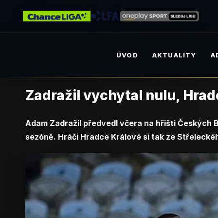
ÚVOD
AKTUALITY
A
Zadražil vychytal nulu, Hrad
Adam Zadražil předvedl včera na hřišti Českých 
sezóně. Hráči Hradce Králové si tak ze Střeleckéh