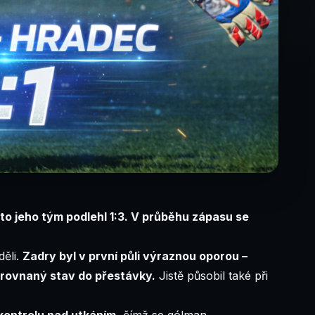
sto jeho tým podlehl 1:3. V průběhu zápasu se
děli.
Zadry byl v první půli výraznou oporou –
vyrovnaný stav do přestávky.
Jistě působil také při
 kontrolu nad utkáním
, čímž se gólman