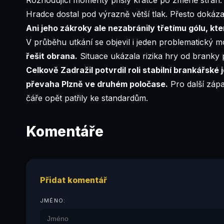
Hradce dostal pod výrazně větší tlak. Přesto dokáz
Ani jeho zákroky ale nezabránily třetímu gólu, kt
V průběhu utkání se objevil i jeden problematický 
řešit obrana.
Situace ukázala rizika hry od branky p
Celkově Zadražil potvrdil roli stabilní brankářsk
převaha Plzně ve druhém poločase.
Pro další záp
čáře opět patřily ke standardům.
Komentáře
Přidat komentář
JMÉNO: