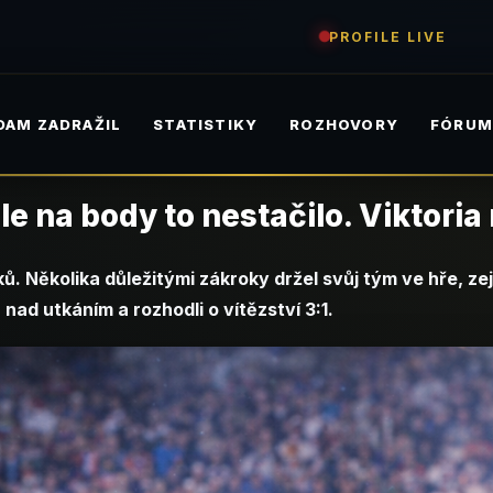
PROFILE LIVE
DAM ZADRAŽIL
STATISTIKY
ROZHOVORY
FÓRU
ale na body to nestačilo. Viktori
ků. Několika důležitými zákroky držel svůj tým ve hře, z
nad utkáním a rozhodli o vítězství 3:1.