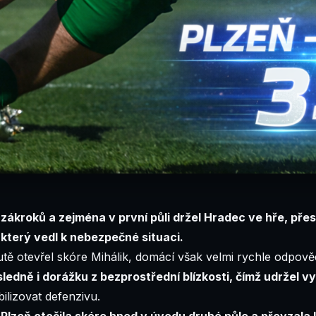
 zákroků a zejména v první půli držel Hradec ve hře, pře
 který vedl k nebezpečné situaci.
tě otevřel skóre Mihálik, domácí však velmi rychle odpově
ledně i dorážku z bezprostřední blízkosti, čímž udržel 
ilizovat defenzivu.
.
Plzeň otočila skóre hned v úvodu druhé půle a převzala