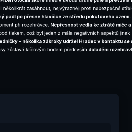
al několikrát zasáhnout, nejvýrazněji proti nebezpečné st
erý padl po přesné hlavičce ze středu pokutového území.
moment při rozehrávce.
Nepřesnost vedla ke ztrátě míče 
od tlakem, což byl jeden z mála negativních aspektů jinak 
é jedničky – několika zákroky udržel Hradec v kontaktu s
asy zůstává klíčovým bodem především
doladění rozehráv