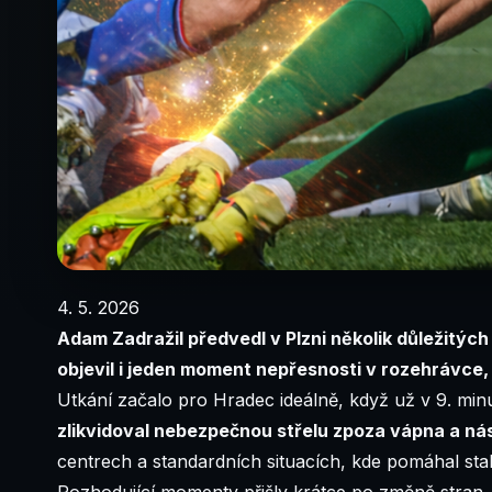
4. 5. 2026
Adam Zadražil
předvedl v Plzni několik důležitých
objevil i jeden moment nepřesnosti v rozehrávce,
Utkání začalo pro Hradec ideálně, když už v 9. minu
zlikvidoval nebezpečnou střelu zpoza vápna a nás
centrech a standardních situacích, kde pomáhal stab
Rozhodující momenty přišly krátce po změně stran