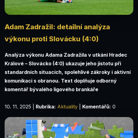
Adam Zadražil: detailní analýza
výkonu proti Slovácku (4:0)
Analýza výkonu Adama Zadražila v utkání Hradec
Králové – Slovácko (4:0) ukazuje jeho jistotu při
standardních situacích, spolehlivé zákroky i aktivní
komunikaci s obranou. Text doplňuje odborný
komentář bývalého ligového brankáře
10. 11. 2025
|
Rubrika:
Aktuality
|
Komentářů:
0