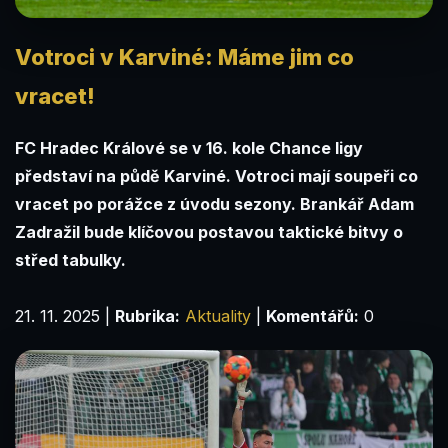
Votroci v Karviné: Máme jim co
vracet!
FC Hradec Králové se v 16. kole Chance ligy
představí na půdě Karviné. Votroci mají soupeři co
vracet po porážce z úvodu sezony. Brankář Adam
Zadražil bude klíčovou postavou taktické bitvy o
střed tabulky.
21. 11. 2025
|
Rubrika:
Aktuality
|
Komentářů:
0