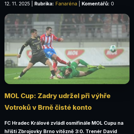
12. 11. 2025
|
Rubrika:
Fanaréna
|
Komentářů:
0
MOL Cup: Zadry udržel při výhře
Votroků v Brně čisté konto
FC Hradec Králové zvládl osmifinále MOL Cupu na
hřišti Zbrojovky Brno vítězně 3:0. Trenér David