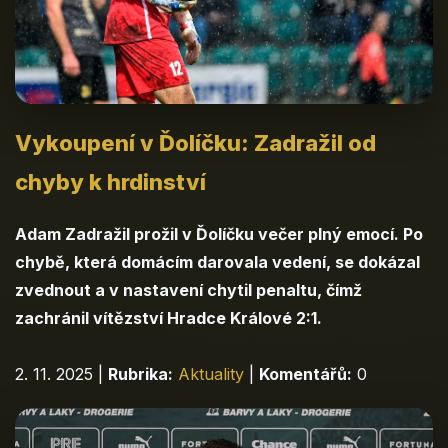
Vykoupení v Ďolíčku: Zadražil od
chyby k hrdinství
Adam Zadražil prožil v Ďolíčku večer plný emocí. Po
chybě, která domácím darovala vedení, se dokázal
zvednout a v nastavení chytil penaltu, čímž
zachránil vítězství Hradce Králové 2:1.
2. 11. 2025
|
Rubrika:
Aktuality
|
Komentářů:
0