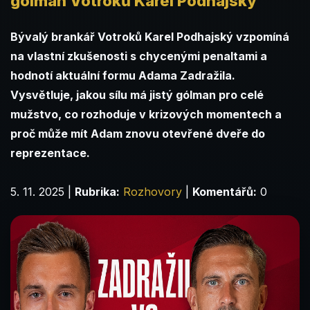
gólman Votroků Karel Podhajský
Bývalý brankář Votroků
Karel Podhajský
vzpomíná
na vlastní zkušenosti s chycenými penaltami a
hodnotí aktuální formu Adama Zadražila.
Vysvětluje, jakou sílu má jistý gólman pro celé
mužstvo, co rozhoduje v krizových momentech a
proč může mít Adam znovu otevřené dveře do
reprezentace.
5. 11. 2025
|
Rubrika:
Rozhovory
|
Komentářů:
0