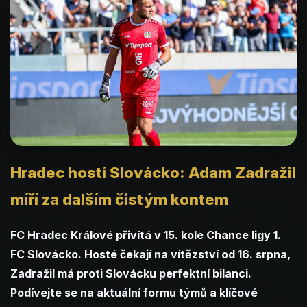
Hradec hostí Slovácko: Adam Zadražil
míří za dalším čistým kontem
FC Hradec Králové přivítá v 15. kole Chance ligy 1.
FC Slovácko. Hosté čekají na vítězství od 16. srpna,
Zadražil má proti Slovácku perfektní bilanci.
Podívejte se na aktuální formu týmů a klíčové