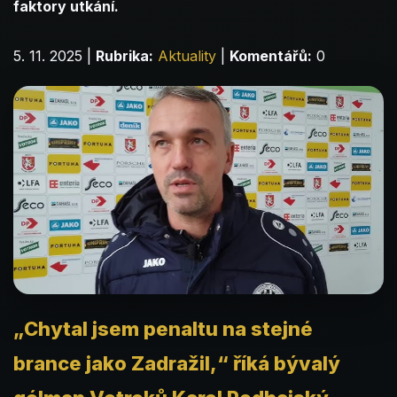
faktory utkání.
5. 11. 2025
|
Rubrika:
Aktuality
|
Komentářů:
0
„Chytal jsem penaltu na stejné
brance jako Zadražil,“ říká bývalý