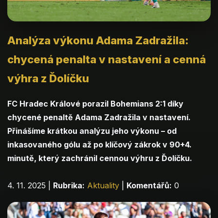
Analýza výkonu Adama Zadražila:
chycená penalta v nastavení a cenná
výhra z Ďolíčku
FC Hradec Králové porazil Bohemians 2:1 díky
chycené penaltě Adama Zadražila v nastavení.
Přinášíme krátkou analýzu jeho výkonu – od
inkasovaného gólu až po klíčový zákrok v 90+4.
minutě, který zachránil cennou výhru z Ďolíčku.
4. 11. 2025
|
Rubrika:
Aktuality
|
Komentářů:
0