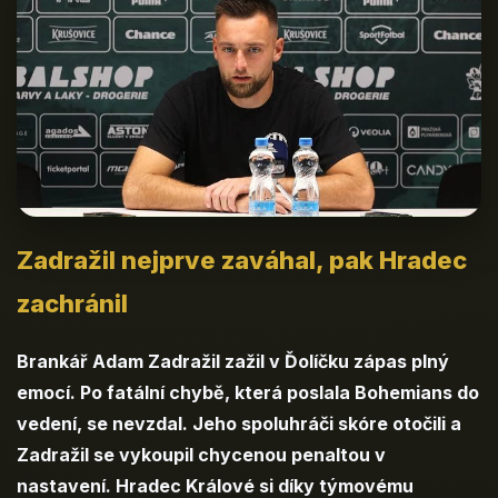
Zadražil nejprve zaváhal, pak Hradec
zachránil
Brankář Adam Zadražil zažil v Ďolíčku zápas plný
emocí. Po fatální chybě, která poslala Bohemians do
vedení, se nevzdal. Jeho spoluhráči skóre otočili a
Zadražil se vykoupil chycenou penaltou v
nastavení. Hradec Králové si díky týmovému