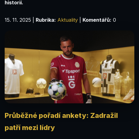
historií.
15. 11. 2025
|
Rubrika:
Aktuality
|
Komentářů:
0
Průběžné pořadí ankety: Zadražil
patří mezi lídry