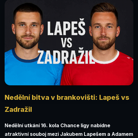
Nedělní bitva v brankovišti: Lapeš vs
Zadražil
Nedělní utkání 16. kola Chance ligy nabídne
atraktivní souboj mezi Jakubem Lapešem a Adamem