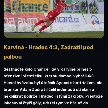
Karviná - Hradec 4:3, Zadražil pod
palbou
Šestnácté kolo Chance ligy v Karviné přineslo
ofenzivní přestřelku, kterou domácí vyhráli 4:3.
Hlavní hvězdou byl útočník Ayaosi s hattrickem, ale
brankář Adam Zadražil čelil jedenácti střelám a
několikrát podržel Hradec jistými zákroky. Přestože
inkasoval čtyři góly, udržel tým ve hře až do