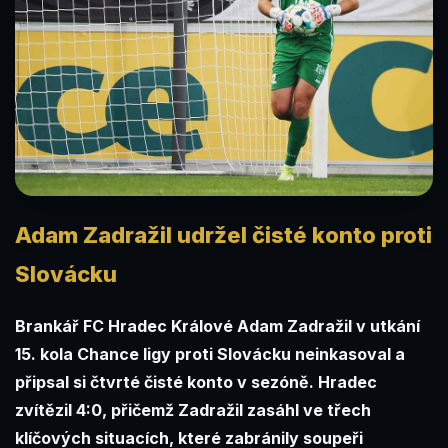
Adam Zadražil udržel čisté konto proti
Slovácku
Brankář FC Hradec Králové Adam Zadražil v utkání
15. kola Chance ligy proti Slovácku neinkasoval a
připsal si čtvrté čisté konto v sezóně. Hradec
zvítězil 4:0, přičemž Zadražil zasáhl ve třech
klíčových situacích, které zabránily soupeři