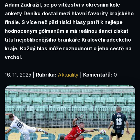
Adam Zadražil, se po vítězství v okresním kole
ankety Deníku dostal mezi hlavní favority krajského
finále. S více než pěti tisíci hlasy patří k nejlépe
hodnoceným gólmanům a má reálnou šanci získat
titul nejoblíbenějšího brankáře Královéhradeckého
kraje. Každý hlas může rozhodnout o jeho cestě na
vrchol.
16. 11. 2025
|
Rubrika:
Aktuality
|
Komentářů:
0