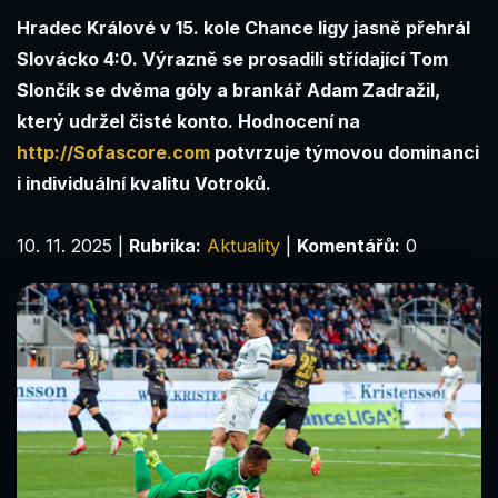
Hradec Králové v 15. kole Chance ligy jasně přehrál
Slovácko 4:0. Výrazně se prosadili střídající Tom
Slončík se dvěma góly a brankář Adam Zadražil,
který udržel čisté konto. Hodnocení na
http://Sofascore.com
potvrzuje týmovou dominanci
i individuální kvalitu Votroků.
10. 11. 2025
|
Rubrika:
Aktuality
|
Komentářů:
0