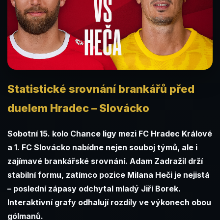
Statistické srovnání brankářů před
duelem Hradec – Slovácko
Sobotní 15. kolo Chance ligy mezi FC Hradec Králové
a 1. FC Slovácko nabídne nejen souboj týmů, ale i
zajímavé brankářské srovnání. Adam Zadražil drží
stabilní formu, zatímco pozice Milana Heči je nejistá
– poslední zápasy odchytal mladý Jiří Borek.
Interaktivní grafy odhalují rozdíly ve výkonech obou
gólmanů.