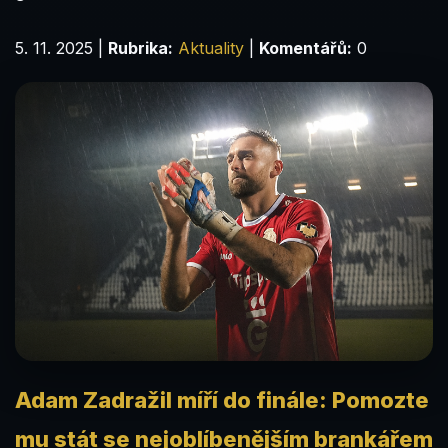
5. 11. 2025
|
Rubrika:
Aktuality
|
Komentářů:
0
Adam Zadražil míří do finále: Pomozte
mu stát se nejoblíbenějším brankářem