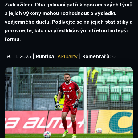
Zadražilem. Oba gólmani patří k oporám svých týmů
a jejich výkony mohou rozhodnout o výsledku
vzájemného duelu. Podívejte se na jejich statistiky a
porovnejte, kdo má před klíčovým střetnutím lepší
formu.
19. 11. 2025
|
Rubrika:
Aktuality
|
Komentářů:
0