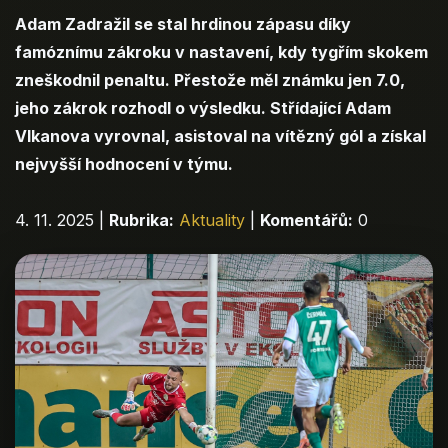
Adam Zadražil se stal hrdinou zápasu díky
famóznímu zákroku v nastavení, kdy tygřím skokem
zneškodnil penaltu. Přestože měl známku jen 7.0,
jeho zákrok rozhodl o výsledku. Střídající Adam
Vlkanova vyrovnal, asistoval na vítězný gól a získal
nejvyšší hodnocení v týmu.
4. 11. 2025
|
Rubrika:
Aktuality
|
Komentářů:
0