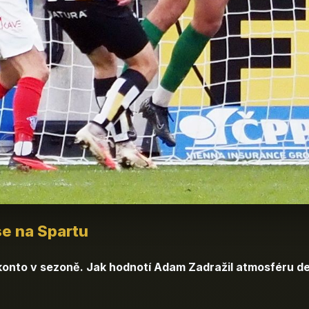
se na Spartu
 konto v sezoně. Jak hodnotí Adam Zadražil atmosféru der