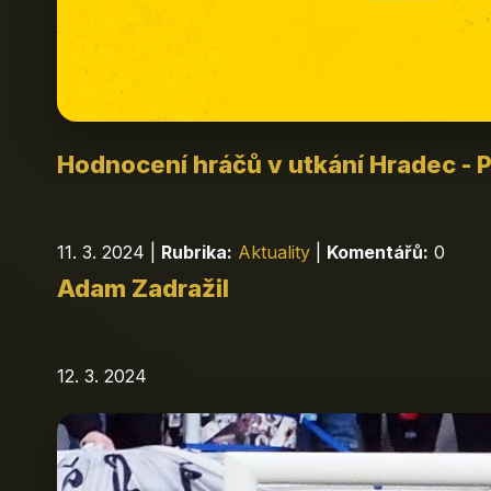
Hodnocení hráčů v utkání Hradec - 
11. 3. 2024
|
Rubrika:
Aktuality
|
Komentářů:
0
Adam Zadražil
12. 3. 2024