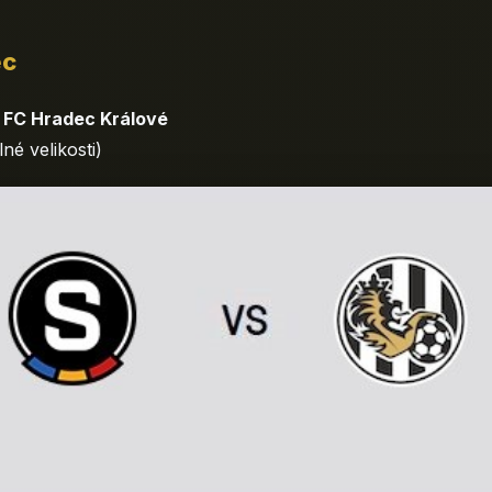
ec
- FC Hradec Králové
é velikosti)