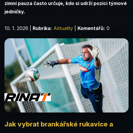
zimní pauza často určuje, kdo si udrží pozici týmové
jedničky.
10. 1. 2026
|
Rubrika:
Aktuality
|
Komentářů:
0
Jak vybrat brankářské rukavice a