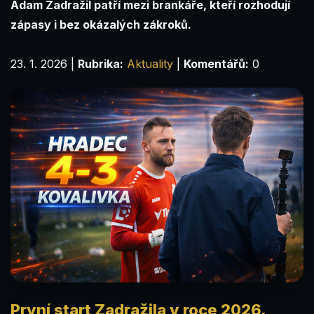
Adam Zadražil patří mezi brankáře, kteří rozhodují
zápasy i bez okázalých zákroků.
23. 1. 2026
|
Rubrika:
Aktuality
|
Komentářů:
0
První start Zadražila v roce 2026.