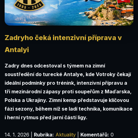
Zadryho čeká intenzivní příprava v
Antalyi
Zadry dnes odcestoval s týmem na zimní
soustředění do turecké Antalye, kde Votroky čekají
ideální podmínky pro trénink, intenzivní přípravu a
tři mezinárodní zápasy proti soupeřům z Maďarska,
Polska a Ukrajiny. Zimní kemp představuje klíčovou
fázi sezony, během níž se ladí technika, komunikace
i herní rytmus před jarní částí ligy.
14. 1. 2026
|
Rubrika:
Aktuality
|
Komentářů:
0