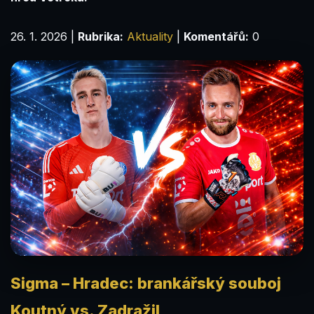
26. 1. 2026
|
Rubrika:
Aktuality
|
Komentářů:
0
Sigma – Hradec: brankářský souboj
Koutný vs. Zadražil