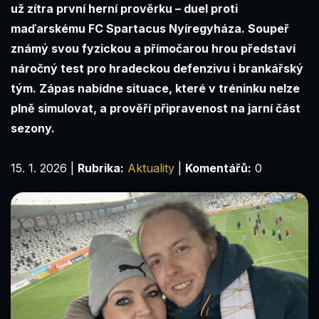
už zítra první herní prověrku – duel proti
maďarskému FC Spartacus Nyíregyháza. Soupeř
známý svou fyzickou a přímočarou hrou představí
náročný test pro hradeckou defenzivu i brankářský
tým. Zápas nabídne situace, které v tréninku nelze
plně simulovat, a prověří připravenost na jarní část
sezony.
15. 1. 2026
|
Rubrika:
Aktuality
|
Komentářů:
0