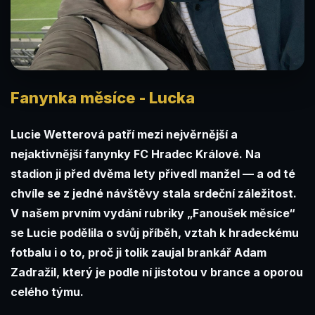
Fanynka měsíce - Lucka
Lucie Wetterová patří mezi nejvěrnější a
nejaktivnější fanynky FC Hradec Králové. Na
stadion ji před dvěma lety přivedl manžel — a od té
chvíle se z jedné návštěvy stala srdeční záležitost.
V našem prvním vydání rubriky „Fanoušek měsíce“
se Lucie podělila o svůj příběh, vztah k hradeckému
fotbalu i o to, proč ji tolik zaujal brankář Adam
Zadražil, který je podle ní jistotou v brance a oporou
celého týmu.