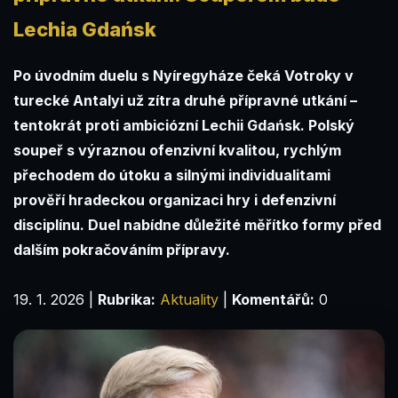
Lechia Gdańsk
Po úvodním duelu s Nyíregyháze čeká Votroky v
turecké Antalyi už zítra druhé přípravné utkání –
tentokrát proti ambiciózní Lechii Gdańsk. Polský
soupeř s výraznou ofenzivní kvalitou, rychlým
přechodem do útoku a silnými individualitami
prověří hradeckou organizaci hry i defenzivní
disciplínu. Duel nabídne důležité měřítko formy před
dalším pokračováním přípravy.
19. 1. 2026
|
Rubrika:
Aktuality
|
Komentářů:
0