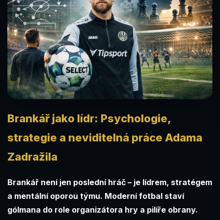
Brankář jako lídr: Psychologie,
strategie a neviditelná práce Adama
Zadražila
Brankář není jen poslední hráč – je lídrem, stratégem
a mentální oporou týmu. Moderní fotbal staví
gólmana do role organizátora hry a pilíře obrany.