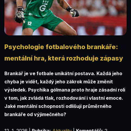
Psychologie fotbalového brankáře:
mentální hra, která rozhoduje zápasy
Brankář je ve fotbale unikátní postava. Každá jeho
chyba je vidět, každý jeho zákrok může změnit
výsledek. Psychika gólmana proto hraje zásadní roli
v tom, jak zvládá tlak, rozhodování i vlastní emoce.
Jaké mentální schopnosti odlišují průměrného
brankáře od výjimečného?
12. 1. 2026
|
Rubrika:
Aktuality
|
Komentářů:
2