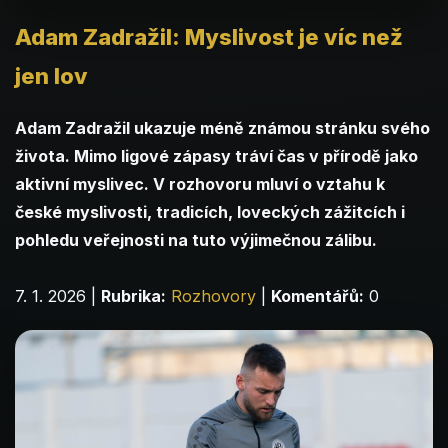
Adam Zadražil: Myslivost je víc než
jen lov
Adam Zadražil ukazuje méně známou stránku svého
života. Mimo ligové zápasy tráví čas v přírodě jako
aktivní myslivec. V rozhovoru mluví o vztahu k
české myslivosti, tradicích, loveckých zážitcích i
pohledu veřejnosti na tuto výjimečnou zálibu.
7. 1. 2026
|
Rubrika:
Rozhovory
|
Komentářů:
0