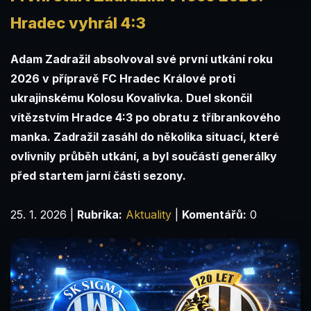
Hradec vyhrál 4:3
Adam Zadražil absolvoval své první utkání roku
2026 v přípravě FC Hradec Králové proti
ukrajinskému Kolosu Kovalivka. Duel skončil
vítězstvím Hradce 4:3 po obratu z tříbrankového
manka. Zadražil zasáhl do několika situací, které
ovlivnily průběh utkání, a byl součástí generálky
před startem jarní části sezony.
25. 1. 2026
|
Rubrika:
Aktuality
|
Komentářů:
0