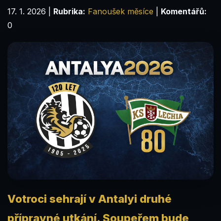
17. 1. 2026
|
Rubrika:
Fanoušek měsíce
|
Komentářů:
0
Votroci sehrají v Antalyi druhé
přípravné utkání. Soupeřem bude