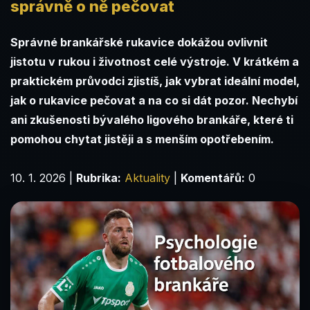
správně o ně pečovat
Správné brankářské rukavice dokážou ovlivnit
jistotu v rukou i životnost celé výstroje. V krátkém a
praktickém průvodci zjistíš, jak vybrat ideální model,
jak o rukavice pečovat a na co si dát pozor. Nechybí
ani zkušenosti bývalého ligového brankáře, které ti
pomohou chytat jistěji a s menším opotřebením.
10. 1. 2026
|
Rubrika:
Aktuality
|
Komentářů:
0