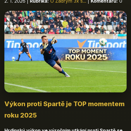
2. 1. 2026
|
Rubrika:
O Zadrym 3x s...
|
Komentářů:
0
Výkon proti Spartě je TOP momentem
roku 2025
Hrdinský výkon ve výročním utkání proti Spartě se