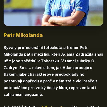
Petr Mikolanda
Bývalý profesionální fotbalista a trenér Petr
Mikolanda patří mezi lidi, kteří Adama Zadražila znají
už z jeho začátků v Táborsku. V rámci rubriky O
Zadrym 3× s… mluví o tom, jak Adam pracuje s
tlakem, jaké charakterové předpoklady ho
posouvají dopředu a proč v něm stále vidí hráče s
potenciálem pro velký český klub, reprezentaci i
zahraniční angažmá.