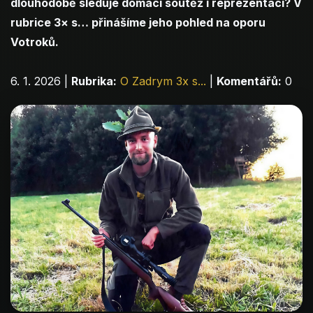
dlouhodobě sleduje domácí soutěž i reprezentaci? V
rubrice 3× s… přinášíme jeho pohled na oporu
Votroků.
6. 1. 2026
|
Rubrika:
O Zadrym 3x s...
|
Komentářů:
0