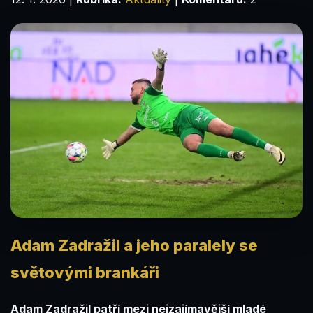
Adam Zadražil a jeho paralely se
světovými brankáři
Adam Zadražil patří mezi nejzajímavější mladé